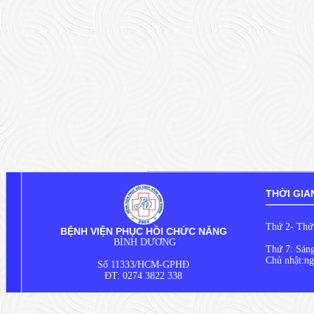
THỜI GIA
Thứ 2- Thứ 
BỆNH VIỆN PHỤC HỒI CHỨC NĂNG
Chiều 
BÌNH DƯƠNG
Thứ 7: Sáng
Chủ nhật:ng
Số 11333/HCM-GPHĐ
ĐT: 0274 3822 338