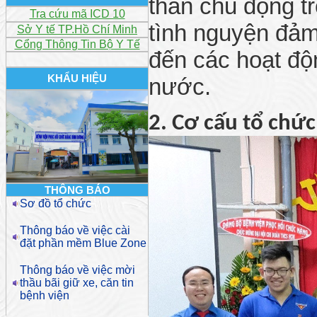
thần chủ động t
Tra cứu mã ICD 10
tình nguyện đảm
Sở Y tế TP.Hồ Chí Minh
Cổng Thông Tin Bộ Y Tế
đến các hoạt độn
KHẨU HIỆU
nước.
2. Cơ cấu tổ chức 
THÔNG BÁO
Sơ đồ tổ chức
Thông báo về việc cài
đặt phần mềm Blue Zone
Thông báo về việc mời
thầu bãi giữ xe, căn tin
bệnh viện