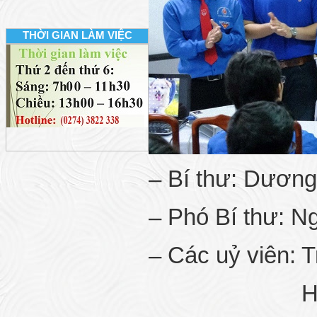
THỜI GIAN LÀM VIỆC
– Bí thư: Dương
– Phó Bí thư: N
– Các uỷ viên: 
Hoàng Đ