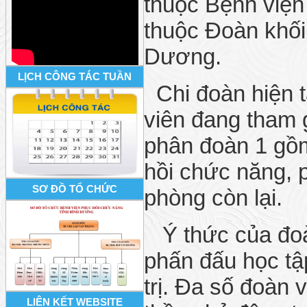
thuộc Bệnh viện
thuộc Đoàn khối
Dương.
LỊCH CÔNG TÁC TUẦN
Chi đoàn hiện t
viên đang tham g
phân đoàn 1 gồm 
hồi chức năng, 
SƠ ĐỒ TỔ CHỨC
phòng còn lại.
Ý thức của đoàn
phấn đấu học tậ
trị. Đa số đoàn 
LIÊN KẾT WEBSITE