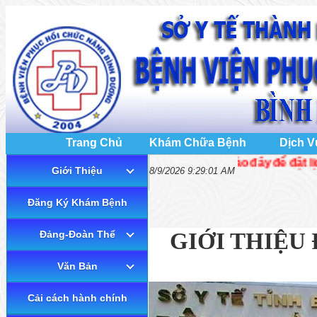
Trang Chủ
Khám Chữa Bệnh
Dịch V
👉 Bấm vào đây để đặt lịch khám chữa b
Giới Thiệu
8/9/2026 9:29:01 AM
Đăng Ký Khám Bệnh
GIỚI THIỆU
Đảng-Đoàn Thể
Văn Bản
Cải cách hành chính