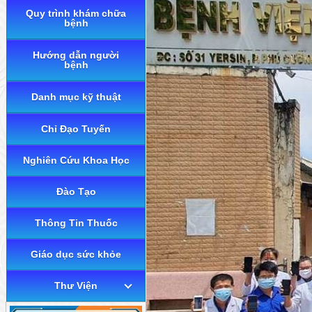
Quy trình khám chữa
bệnh
Hướng dẫn người
bệnh
Danh mục kỹ thuật
Chỉ Đạo Tuyến
Nghiên Cứu Khoa Học
Đào Tạo
Thông Tin Thuốc
Giáo dục sức khỏe
Thư Viện