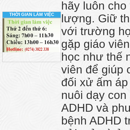
hãy luôn cho 
THỜI GIAN LÀM VIỆC
lượng. Giữ th
với trường h
gặp giáo viê
học như thế n
viên để giúp 
đối xử ấm áp
nuôi dạy con c
ADHD và phư
bệnh ADHD tr