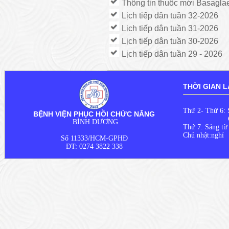
Thông tin thuốc mới Basagla
Lịch tiếp dân tuần 32-2026
Lịch tiếp dân tuần 31-2026
Lịch tiếp dân tuần 30-2026
Lịch tiếp dân tuần 29 - 2026
THỜI GIAN L
Thứ 2- Thứ 6: 
BỆNH VIỆN PHỤC HỒI CHỨC NĂNG
Chiều từ
BÌNH DƯƠNG
Thứ 7: Sáng từ
Chủ nhật:nghỉ
Số 11333/HCM-GPHĐ
ĐT: 0274 3822 338