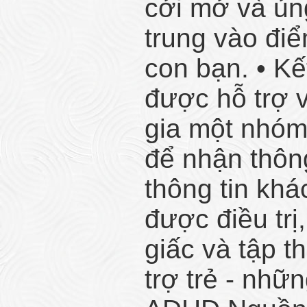
cởi mở và ủn
trung vào đi
con bạn. • K
được hỗ trợ 
gia một nhó
để nhận thông
thông tin khá
được điều trị
giấc và tập t
trợ trẻ - nhữ