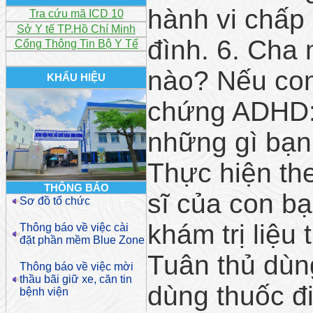
hành vi chấp 
Tra cứu mã ICD 10
Sở Y tế TP.Hồ Chí Minh
đình. 6. Cha
Cổng Thông Tin Bộ Y Tế
nào? Nếu co
KHẨU HIỆU
chứng ADHD: 
những gì bạn
Thực hiện th
THÔNG BÁO
sĩ của con b
Sơ đồ tổ chức
khám trị liệu
Thông báo về việc cài
đặt phần mềm Blue Zone
Tuân thủ dùn
Thông báo về việc mời
thầu bãi giữ xe, căn tin
dùng thuốc đi
bệnh viện