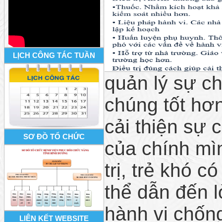
LỊCH CÔNG TÁC TUẦN
quản lý sự ch
chúng tốt hơn
cải thiện sự 
SƠ ĐỒ TỔ CHỨC
của chính mì
trị, trẻ khó 
thể dẫn đến l
hành vi chống
LIÊN KẾT WEBSITE