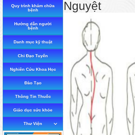
Nguyệt
Quy trình khám chữa
bệnh
Hướng dẫn người
bệnh
Danh mục kỹ thuật
Chỉ Đạo Tuyến
Nghiên Cứu Khoa Học
Đào Tạo
Thông Tin Thuốc
Giáo dục sức khỏe
Thư Viện