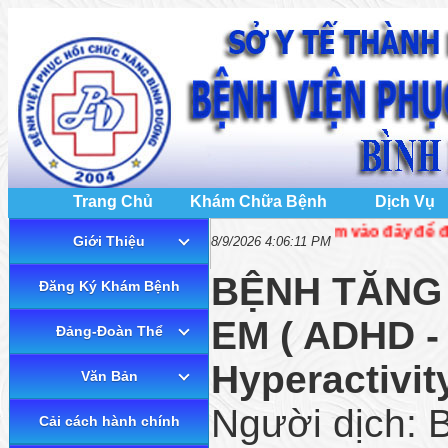
Trang Chủ
Khám Chữa Bệnh
Dịch Vụ
👉 Bấm vào đây để đặt lịch kh
Giới Thiệu
8/9/2026 4:06:11 PM
BỆNH TĂNG
Đăng Ký Khám Bệnh
EM ( ADHD - 
Đảng-Đoàn Thể
Hyperactivit
Văn Bản
Người dịch: 
Cải cách hành chính